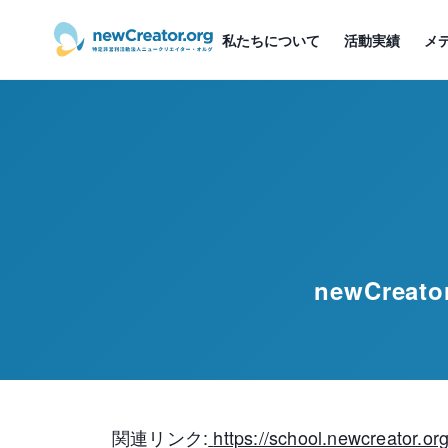
メインコンテンツへスキップ
私たちについて
活動実績
メ
newCre
関連リンク:
https://school.newcreator.org